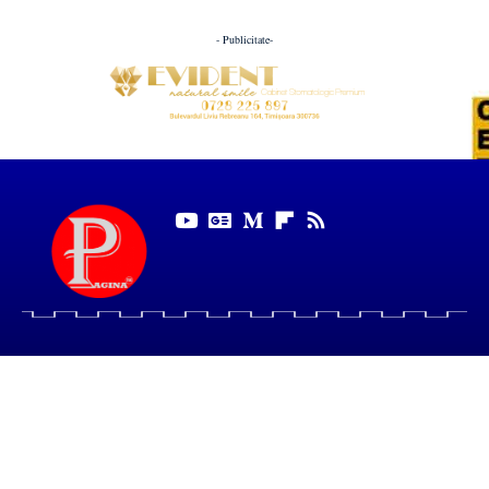
- Publicitate-
Pagina de Timiș aduce zilnic știri, interviuri și analize despre
viața din Timișoara și județul Timiș. Rămâi conectat la
actualitatea locală.
Informații Pagina de Timiș