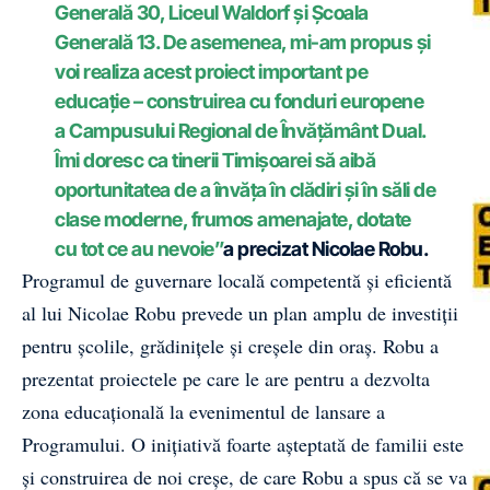
Generală 30, Liceul Waldorf și Școala
Generală 13. De asemenea, mi-am propus și
voi realiza acest proiect important pe
educație – construirea cu fonduri europene
a Campusului Regional de Învățământ Dual.
Îmi doresc ca tinerii Timișoarei să aibă
oportunitatea de a învăța în clădiri și în săli de
clase moderne, frumos amenajate, dotate
cu tot ce au nevoie”
a precizat
Nicolae Robu
.
Programul de guvernare locală competentă și eficientă
al lui
Nicolae Robu
prevede un plan amplu de investiții
pentru școlile, grădinițele și creșele din oraș. Robu a
prezentat proiectele pe care le are pentru a dezvolta
zona educațională la evenimentul de lansare a
Programului. O inițiativă foarte așteptată de familii este
și construirea de noi creșe, de care Robu a spus că se va