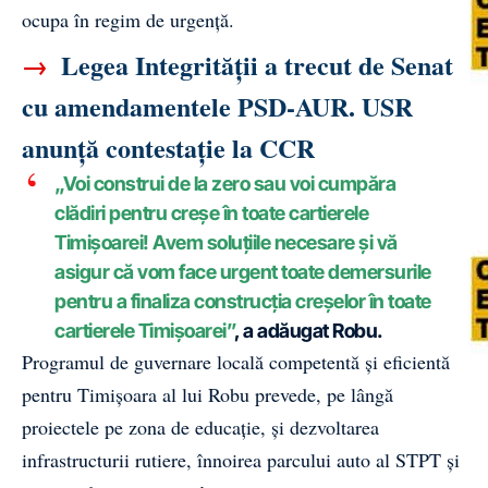
ocupa în regim de urgență.
→
Legea Integrității a trecut de Senat
cu amendamentele PSD-AUR. USR
anunță contestație la CCR
„Voi construi de la zero sau voi cumpăra
clădiri pentru creșe în toate cartierele
Timișoarei! Avem soluțiile necesare și vă
asigur că vom face urgent toate demersurile
pentru a finaliza construcția creșelor în toate
cartierele Timișoarei”
, a adăugat Robu.
Programul de guvernare locală competentă și eficientă
pentru Timișoara al lui Robu prevede, pe lângă
proiectele pe zona de educație, și dezvoltarea
infrastructurii rutiere, înnoirea parcului auto al STPT și