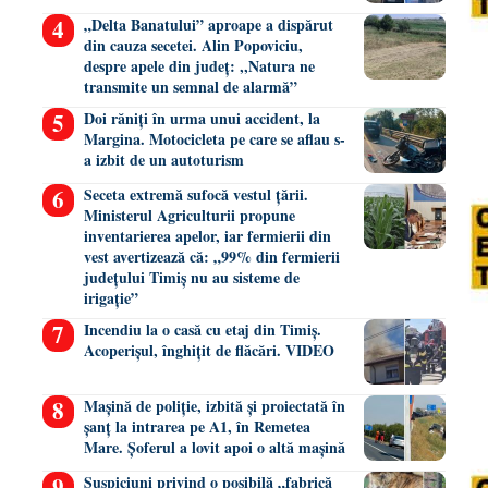
„Delta Banatului” aproape a dispărut
din cauza secetei. Alin Popoviciu,
despre apele din județ: ,,Natura ne
transmite un semnal de alarmă”
Doi răniți în urma unui accident, la
Margina. Motocicleta pe care se aflau s-
a izbit de un autoturism
Seceta extremă sufocă vestul țării.
Ministerul Agriculturii propune
inventarierea apelor, iar fermierii din
vest avertizează că: „99% din fermierii
județului Timiș nu au sisteme de
irigație”
Incendiu la o casă cu etaj din Timiș.
Acoperișul, înghițit de flăcări. VIDEO
Mașină de poliție, izbită și proiectată în
șanț la intrarea pe A1, în Remetea
Mare. Șoferul a lovit apoi o altă mașină
Suspiciuni privind o posibilă „fabrică