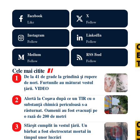
Facebook
X
Like
Follow
Instagram
LinkedIn
Follow
Follow
Medium
RSS Feed
Follow
Follow
Cele mai citite
De la 41 de grade la grindină și rupere
de nori. Furtunile au măturat vestul
țării. VIDEO
Alertă la Coșava după ce un TIR cu o
substanță chimică periculoasă s-a
răsturnat. Oamenii au fost evacuați pe
o rază de 200 de metri
Sfârșit cumplit în vestul țării. Un
bărbat a fost electrocutat mortal în
timpul unor lucrări