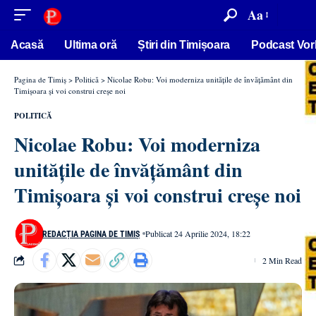
conținut
Aa
Acasă
Ultima oră
Știri din Timișoara
Podcast Vor
Pagina de Timiș
>
Politică
>
Nicolae Robu: Voi moderniza unitățile de învățământ din
Timișoara și voi construi creșe noi
POLITICĂ
Nicolae Robu: Voi moderniza
unitățile de învățământ din
Timișoara și voi construi creșe noi
Publicat 24 Aprilie 2024, 18:22
REDACȚIA PAGINA DE TIMIȘ
2 Min Read