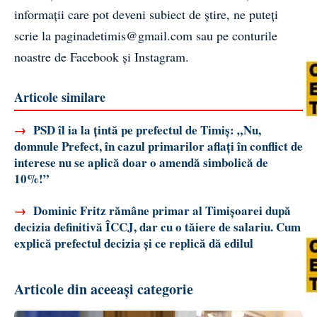
informații care pot deveni subiect de știre, ne puteți
scrie la
paginadetimis@gmail.com
sau pe conturile
noastre de
Facebook
și
Instagram
.
Articole similare
→
PSD îl ia la țintă pe prefectul de Timiș: „Nu,
domnule Prefect, în cazul primarilor aflați în conflict de
interese nu se aplică doar o amendă simbolică de
10%!”
→
Dominic Fritz rămâne primar al Timișoarei după
decizia definitivă ÎCCJ, dar cu o tăiere de salariu. Cum
explică prefectul decizia și ce replică dă edilul
Articole din aceeași categorie