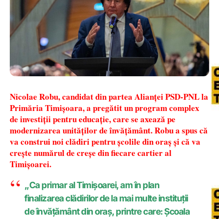
Nicolae Robu, candidat din partea Alianței PSD-PNL la
Primăria Timișoara, a pregătit un program complex
de investiții pentru educație, care se axează pe
modernizarea unităților de învățământ. Robu a spus că
va construi noi clădiri pentru școlile din oraș și că va
crește numărul de creșe din fiecare cartier al
Timișoarei.
„Ca primar al Timișoarei, am în plan
finalizarea clădirilor de la mai multe instituții
de învățământ din oraș, printre care: Școala