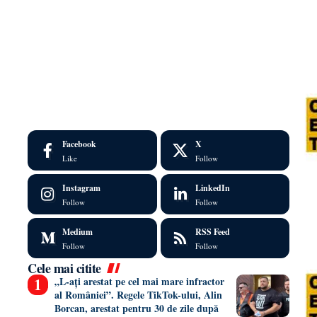
Facebook
X
Like
Follow
Instagram
LinkedIn
Follow
Follow
Medium
RSS Feed
Follow
Follow
Cele mai citite
„L-ați arestat pe cel mai mare infractor
al României”. Regele TikTok-ului, Alin
Borcan, arestat pentru 30 de zile după