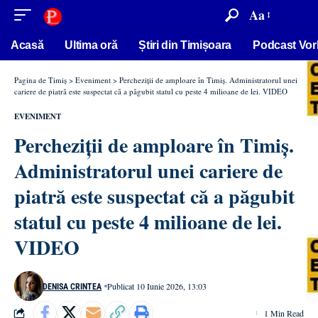
conținut
Aa
Acasă
Ultima oră
Știri din Timișoara
Podcast Vor
Pagina de Timiș
>
Eveniment
>
Percheziții de amploare în Timiș. Administratorul unei
cariere de piatră este suspectat că a păgubit statul cu peste 4 milioane de lei. VIDEO
EVENIMENT
Percheziții de amploare în Timiș.
Administratorul unei cariere de
piatră este suspectat că a păgubit
statul cu peste 4 milioane de lei.
VIDEO
Publicat 10 Iunie 2026, 13:03
DENISA CRINTEA
1 Min Read