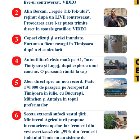
live-ul controversat. VIDEO
Alin Borcan, ,,regele Tik-Tok-ului”,
reținut după un LIVE controversat.
Provocarea care l-ar putea trimite
direct în spatele gratiilor. VIDEO
Copaci căzuți și străzi inundate.
Furtuna a făcut ravagii în Timișoara
după o zi caniculară
Autoutilitară răsturnată pe A1, între
Timișoara și Lugoj, după explozia unui
cauciuc. O persoană rănită la cap
Zbor direct spre un nou record. Peste
170.000 de pasageri pe Aeroportul
Timișoara în iulie, cu București,
München și Antalya în topul
preferințelor
Seceta extremă sufocă vestul țării.
Ministerul Agriculturii propune
inventarierea apelor, iar fermierii din
vest avertizează că: „99% din fermierii
județului Timiș nu au sisteme de