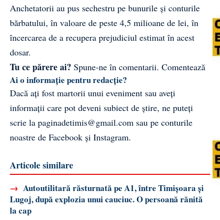
Anchetatorii au pus sechestru pe bunurile și conturile
bărbatului, în valoare de peste 4,5 milioane de lei, în
încercarea de a recupera prejudiciul estimat în acest
dosar.
Tu ce părere ai?
Spune-ne în comentarii.
Comentează
Ai o informație pentru redacție?
Dacă ați fost martorii unui eveniment sau aveți
informații care pot deveni subiect de știre, ne puteți
scrie la
paginadetimis@gmail.com
sau pe conturile
noastre de
Facebook
și
Instagram
.
Articole similare
→
Autoutilitară răsturnată pe A1, între Timișoara și
Lugoj, după explozia unui cauciuc. O persoană rănită
la cap