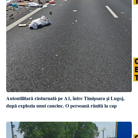
Autoutilitară răsturnată pe A1, între Timișoara și Lugoj,
după explozia unui cauciuc. O persoană rănită la cap