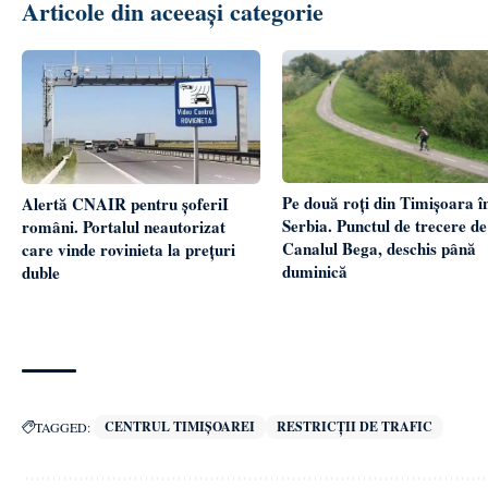
Articole din aceeași categorie
Pe două roți din Timișoara î
Alertă CNAIR pentru șoferiI
Serbia. Punctul de trecere de
români. Portalul neautorizat
Canalul Bega, deschis până
care vinde rovinieta la prețuri
duminică
duble
CENTRUL TIMIȘOAREI
RESTRICȚII DE TRAFIC
TAGGED: