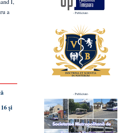
nand I,
tru a
- Publicitate-
că
- Publicitate-
16 și