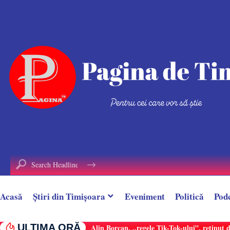
conținut
Acasă
Știri din Timișoara
Eveniment
Politică
Pod
ULTIMA ORĂ
Alin Borcan, ,,regele Tik-Tok-ului”, reținut 