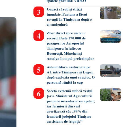
spatele gratiilor. VIDEO
Copaci căzuți și străzi
inundate. Furtuna a făcut
ravagii în Timișoara după o
zi caniculară
Zbor direct spre un nou
record. Peste 170.000 de
pasageri pe Aeroportul
Timișoara în iulie, cu
București, München și
Antalya în topul preferințelor
Autoutilitară răsturnată pe
A1, între Timișoara și Lugoj,
după explozia unui cauciuc. O
persoană rănită la cap
Seceta extremă sufocă vestul
țării. Ministerul Agriculturii
propune inventarierea apelor,
iar fermierii din vest
avertizează că: „99% din
fermierii județului Timiș nu
au sisteme de irigație”