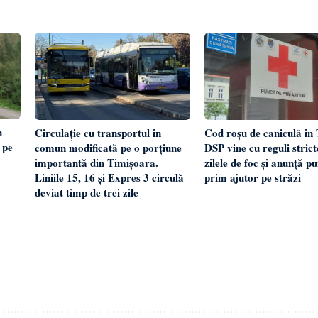
n
Cod roșu de caniculă în 
Circulație cu transportul în
 pe
DSP vine cu reguli stric
comun modificată pe o porțiune
zilele de foc și anunță p
importantă din Timișoara.
prim ajutor pe străzi
Liniile 15, 16 și Expres 3 circulă
deviat timp de trei zile