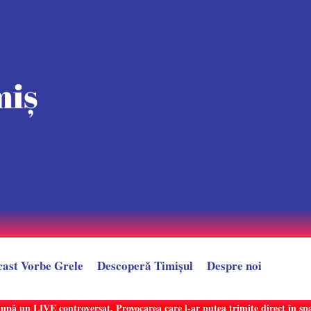
cast Vorbe Grele
Descoperă Timișul
Despre noi
după un LIVE controversat. Provocarea care l-ar putea trimite direct în sp