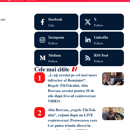
care
Facebook
X
Like
Follow
Instagram
LinkedIn
Follow
Follow
Medium
RSS Feed
Follow
Follow
Cele mai citite
„L-ați arestat pe cel mai mare
infractor al României”.
Regele TikTok-ului, Alin
Borcan, arestat pentru 30 de
zile după live-ul controversat.
VIDEO
Alin Borcan, ,,regele Tik-Tok-
ului”, reținut după un LIVE
controversat. Provocarea care
l-ar putea trimite direct în