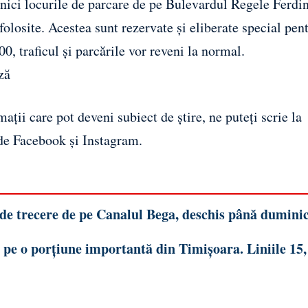
că nici locurile de parcare de pe Bulevardul Regele Ferdi
 folosite. Acestea sunt rezervate și eliberate special pen
, traficul și parcările vor reveni la normal.
ză
ații care pot deveni subiect de știre, ne puteți scrie la
 de
Facebook
și
Instagram
.
 de trecere de pe Canalul Bega, deschis până dumini
pe o porțiune importantă din Timișoara. Liniile 15, 