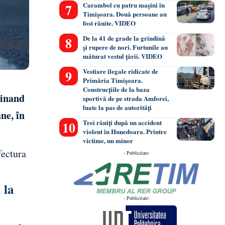
Carambol cu patru mașini în
Timișoara. Două persoane au
fost rănite. VIDEO
De la 41 de grade la grindină
și rupere de nori. Furtunile au
măturat vestul țării. VIDEO
Vestiare ilegale ridicate de
Primăria Timișoara.
Construcțiile de la baza
dinand
sportivă de pe strada Amforei,
luate la pas de autorități
ne, în
Trei răniți după un accident
violent în Hunedoara. Printre
victime, un minor
fectura
- Publicitate-
 la
- Publicitate-