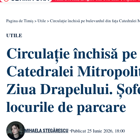
Pagina de Timiș
>
Utile
>
Circulație închisă pe bulevardul din fața Catedralei M
UTILE
Circulație închisă pe
Catedralei Mitropoli
Ziua Drapelului. Șof
locurile de parcare
Publicat 25 Iunie 2026, 18:00
MIHAELA STEGĂRESCU