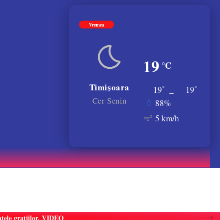
Vremea
19
°C
Timișoara
°
°
19
_
19
Cer Senin
88%
5 km/h
atele gratiilor. VIDEO