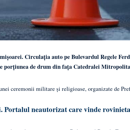
 Timișoarei. Circulația auto pe Bulevardul Regele Fer
, pe porțiunea de drum din fața Catedralei Mitropolita
nei ceremonii militare și religioase, organizate de Pre
Portalul neautorizat care vinde rovinieta