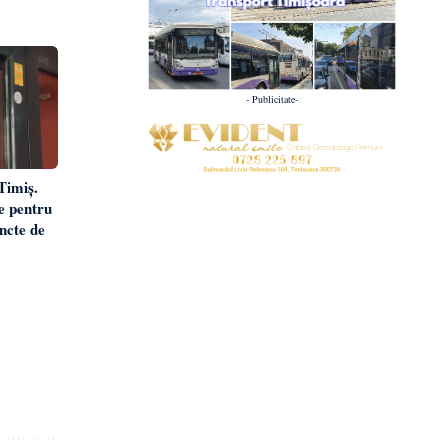
- Publicitate-
Timiș.
te pentru
uncte de