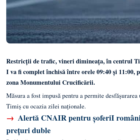
Restricții de trafic, vineri dimineața, în centrul
I va fi complet închisă între orele 09:40 și 11:00
zona Monumentului Crucificării.
Măsura a fost impusă pentru a permite desfășurarea u
Timiș cu ocazia zilei naționale.
→
Alertă CNAIR pentru șoferiI români. 
prețuri duble