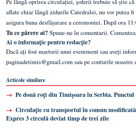
Pe lângă oprirea circulației, șoferii trebuie să știe 
aflate chiar lângă zidurile Catedralei, nu vor putea fi
asigura buna desfășurare a ceremoniei. După ora 11:00
Tu ce părere ai?
Spune-ne în comentarii.
Comentea
Ai o informație pentru redacție?
Dacă ați fost martorii unui eveniment sau aveți inform
paginadetimis@gmail.com
sau pe conturile noastre
Articole similare
→
Pe două roți din Timișoara în Serbia. Punctul
→
Circulație cu transportul în comun modificată 
Expres 3 circulă deviat timp de trei zile