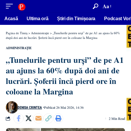
conținut
Aa
Acasă
Ultima oră
Știri din Timișoara
Podcast Vor
Pagina de Timiș
>
Administrație
>
„Tunelurile pentru urși” de pe A1 au ajuns la 60%
după doi ani de lucrări. Șoferii încă pierd ore în coloane la Margina
ADMINISTRAȚIE
„Tunelurile pentru urși” de pe A1
au ajuns la 60% după doi ani de
lucrări. Șoferii încă pierd ore în
coloane la Margina
Publicat 26 Mai 2026, 14:36
DENISA CRINTEA
2 Min Read