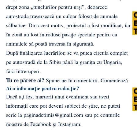
drept zona „tunelurilor pentru urși”, deoarece
autostrada traversează un culoar folosit de animale
sălbatice. Din acest motiv, proiectul a fost modificat, iar
în zonă au fost introduse pasaje speciale pentru ca
animalele să poată traversa în siguranță.
După finalizarea lucrărilor, se va putea circula complet
pe autostradă de la Sibiu până la granița cu Ungaria,
fără întreruperi.
Tu ce părere ai?
Spune-ne în comentarii.
Comentează
Ai o informație pentru redacție?
Dacă ați fost martorii unui eveniment sau aveți
informații care pot deveni subiect de știre, ne puteți
scrie la
paginadetimis@gmail.com
sau pe conturile
noastre de
Facebook
și
Instagram
.