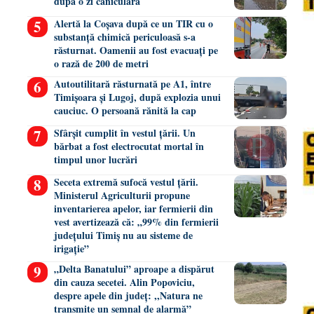
după o zi caniculară
Alertă la Coșava după ce un TIR cu o
substanță chimică periculoasă s-a
răsturnat. Oamenii au fost evacuați pe
o rază de 200 de metri
Autoutilitară răsturnată pe A1, între
Timișoara și Lugoj, după explozia unui
cauciuc. O persoană rănită la cap
Sfârșit cumplit în vestul țării. Un
bărbat a fost electrocutat mortal în
timpul unor lucrări
Seceta extremă sufocă vestul țării.
Ministerul Agriculturii propune
inventarierea apelor, iar fermierii din
vest avertizează că: „99% din fermierii
județului Timiș nu au sisteme de
irigație”
„Delta Banatului” aproape a dispărut
din cauza secetei. Alin Popoviciu,
despre apele din județ: ,,Natura ne
transmite un semnal de alarmă”