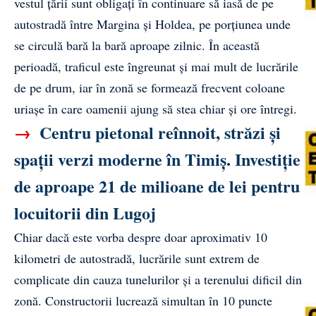
vestul țării sunt obligați în continuare să iasă de pe
autostradă între Margina și Holdea, pe porțiunea unde
se circulă bară la bară aproape zilnic. În această
perioadă, traficul este îngreunat și mai mult de lucrările
de pe drum, iar în zonă se formează frecvent coloane
uriașe în care oamenii ajung să stea chiar și ore întregi.
→
Centru pietonal reînnoit, străzi și
spații verzi moderne în Timiș. Investiție
de aproape 21 de milioane de lei pentru
locuitorii din Lugoj
Chiar dacă este vorba despre doar aproximativ 10
kilometri de autostradă, lucrările sunt extrem de
complicate din cauza tunelurilor și a terenului dificil din
zonă. Constructorii lucrează simultan în 10 puncte