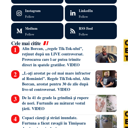
Instagram
LinkedIn
Follow
Follow
Medium
RSS Feed
Follow
Follow
Cele mai citite
Alin Borcan, ,,regele Tik-Tok-ului”,
reținut după un LIVE controversat.
Provocarea care l-ar putea trimite
direct în spatele gratiilor. VIDEO
„L-ați arestat pe cel mai mare infractor
al României”. Regele TikTok-ului, Alin
Borcan, arestat pentru 30 de zile după
live-ul controversat. VIDEO
De la 41 de grade la grindină și rupere
de nori. Furtunile au măturat vestul
țării. VIDEO
Copaci căzuți și străzi inundate.
Furtuna a făcut ravagii în Timișoara