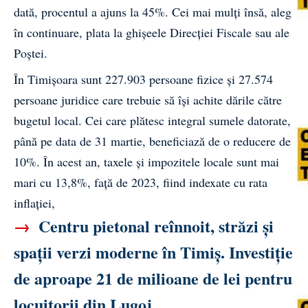
dată, procentul a ajuns la 45%. Cei mai mulţi însă, aleg
în continuare, plata la ghişeele Direcţiei Fiscale sau ale
Poştei.
În Timişoara sunt 227.903 persoane fizice şi 27.574
persoane juridice care trebuie să îşi achite dările către
bugetul local. Cei care plătesc integral sumele datorate,
până pe data de 31 martie, beneficiază de o reducere de
10%. În acest an,
taxele şi impozitele
locale sunt mai
mari cu 13,8%, faţă de 2023, fiind indexate cu rata
inflaţiei,
→
Centru pietonal reînnoit, străzi și
spații verzi moderne în Timiș. Investiție
de aproape 21 de milioane de lei pentru
locuitorii din Lugoj