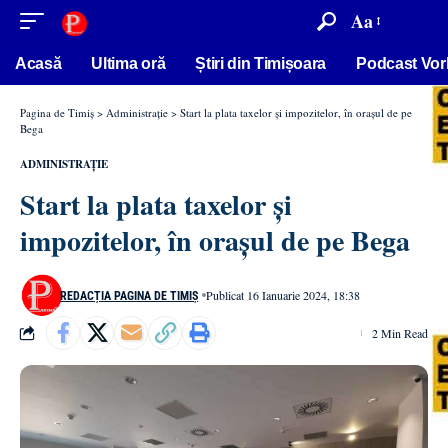
conținut
Aa
Acasă
Ultima oră
Știri din Timișoara
Podcast Vor
Pagina de Timiș
>
Administrație
>
Start la plata taxelor și impozitelor, în orașul de pe
Bega
ADMINISTRAȚIE
Start la plata taxelor și
impozitelor, în orașul de pe Bega
Publicat 16 Ianuarie 2024, 18:38
REDACȚIA PAGINA DE TIMIȘ
2 Min Read