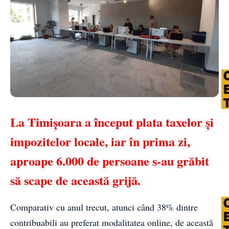
La Timişoara a început plata
taxelor şi
impozitelor
locale, iar în prima zi,
aproape 6.000 de persoane s-au grăbit
să scape de această grijă.
Comparativ cu anul trecut, atunci când 38% dintre
contribuabili au preferat modalitatea online, de această