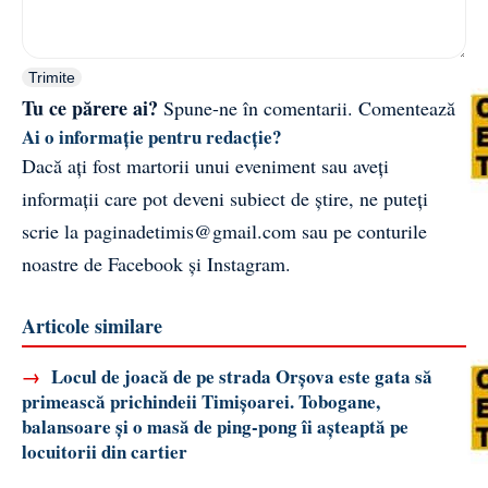
Trimite
Tu ce părere ai?
Spune-ne în comentarii.
Comentează
Ai o informație pentru redacție?
Dacă ați fost martorii unui eveniment sau aveți
informații care pot deveni subiect de știre, ne puteți
scrie la
paginadetimis@gmail.com
sau pe conturile
noastre de
Facebook
și
Instagram
.
Articole similare
→
Locul de joacă de pe strada Orșova este gata să
primească prichindeii Timișoarei. Tobogane,
balansoare și o masă de ping-pong îi așteaptă pe
locuitorii din cartier