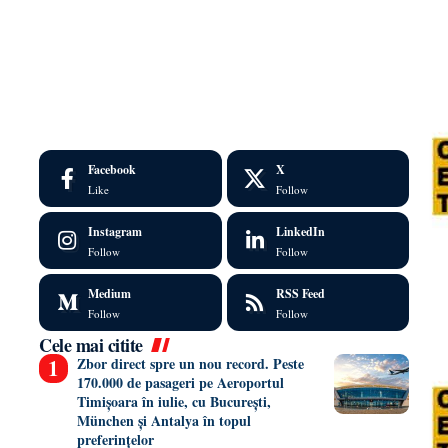
Facebook
X
Like
Follow
Instagram
LinkedIn
Follow
Follow
Medium
RSS Feed
Follow
Follow
Cele mai citite
Zbor direct spre un nou record. Peste
170.000 de pasageri pe Aeroportul
Timișoara în iulie, cu București,
München și Antalya în topul
preferințelor