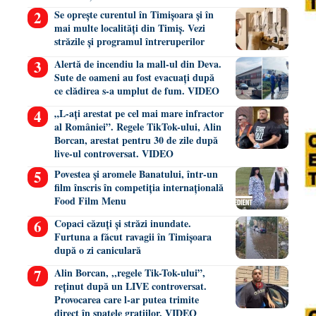
Se oprește curentul în Timișoara și în
mai multe localități din Timiș. Vezi
străzile și programul întreruperilor
Alertă de incendiu la mall-ul din Deva.
Sute de oameni au fost evacuați după
ce clădirea s-a umplut de fum. VIDEO
„L-ați arestat pe cel mai mare infractor
al României”. Regele TikTok-ului, Alin
Borcan, arestat pentru 30 de zile după
live-ul controversat. VIDEO
Povestea și aromele Banatului, într-un
film înscris în competiția internațională
Food Film Menu
Copaci căzuți și străzi inundate.
Furtuna a făcut ravagii în Timișoara
după o zi caniculară
Alin Borcan, ,,regele Tik-Tok-ului”,
reținut după un LIVE controversat.
Provocarea care l-ar putea trimite
direct în spatele gratiilor. VIDEO