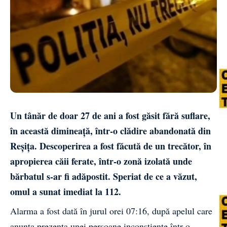
Un tânăr de doar 27 de ani a fost găsit fără suflare,
în această dimineață, într-o clădire abandonată din
Reșița. Descoperirea a fost făcută de un trecător, în
apropierea căii ferate, într-o zonă izolată unde
bărbatul s-ar fi adăpostit. Speriat de ce a văzut,
omul a sunat imediat la 112.
Alarma a fost dată în jurul orei 07:16, după apelul care
anunța prezența unei persoane inconștiente într-o