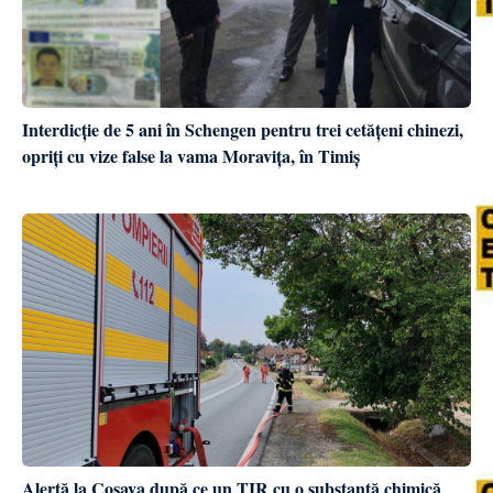
Interdicție de 5 ani în Schengen pentru trei cetățeni chinezi,
opriți cu vize false la vama Moravița, în Timiș
Alertă la Coșava după ce un TIR cu o substanță chimică