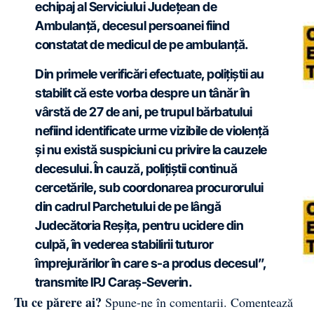
echipaj al Serviciului Județean de
Ambulanță, decesul persoanei fiind
constatat de medicul de pe ambulanță.
Din primele verificări efectuate, polițiștii au
stabilit că este vorba despre un tânăr în
vârstă de 27 de ani, pe trupul bărbatului
nefiind identificate urme vizibile de violență
și nu există suspiciuni cu privire la cauzele
decesului. În cauză, polițiștii continuă
cercetările, sub coordonarea procurorului
din cadrul Parchetului de pe lângă
Judecătoria Reșița, pentru ucidere din
culpă, în vederea stabilirii tuturor
împrejurărilor în care s-a produs decesul”,
transmite IPJ Caraș-Severin.
Tu ce părere ai?
Spune-ne în comentarii.
Comentează