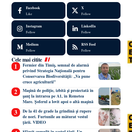
Facebook
X
Like
Follow
Instagram
LinkedIn
Follow
Follow
Medium
RSS Feed
Follow
Follow
Cele mai citite
Fermier din Timiș, semnal de alarmă
privind Strategia Națională pentru
Conservarea Biodiversității: „Va pune
cruce agriculturii”
Mașină de poliție, izbită și proiectată în
șanț la intrarea pe A1, în Remetea
Mare. Șoferul a lovit apoi o altă mașină
De la 41 de grade la grindină și rupere
de nori. Furtunile au măturat vestul
țării. VIDEO
Sfârșit cumplit în vestul țării. Un