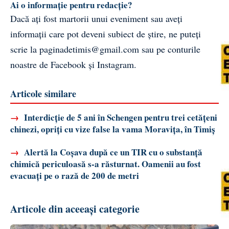
Ai o informație pentru redacție?
Dacă ați fost martorii unui eveniment sau aveți
informații care pot deveni subiect de știre, ne puteți
scrie la
paginadetimis@gmail.com
sau pe conturile
noastre de
Facebook
și
Instagram
.
Articole similare
→
Interdicție de 5 ani în Schengen pentru trei cetățeni
chinezi, opriți cu vize false la vama Moravița, în Timiș
→
Alertă la Coșava după ce un TIR cu o substanță
chimică periculoasă s-a răsturnat. Oamenii au fost
evacuați pe o rază de 200 de metri
Articole din aceeași categorie