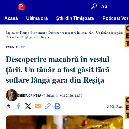
conținut
Aa
Acasă
Ultima oră
Știri din Timișoara
Podcast Vor
Pagina de Timiș
>
Eveniment
>
Descoperire macabră în vestul țării. Un tânăr a fost găsit
fără suflare lângă gara din Reșița
EVENIMENT
Descoperire macabră în vestul
țării. Un tânăr a fost găsit fără
suflare lângă gara din Reșița
Publicat 11 Mai 2026, 12:59
DENISA CRINTEA
3 Min Read