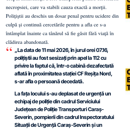
necropsiei, care va stabili cauza exactă a morții.
Polițiștii au deschis un dosar penal pentru ucidere din
culpă și continuă cercetările pentru a afla ce s-a
întâmplat înainte ca tânărul să fie găsit fără viață în
clădirea abandonată.
„La data de 11 mai 2026, în jurul orei 07.16,
polițiștii au fost sesizați prin apel la 112 cu
privire la faptul că, într-o cabină dezafectată
aflată în proximitatea stației CF Reșița Nord,
s-ar afla o persoană decedată.
La fața locului s-au deplasat de urgență un
echipaj de poliție din cadrul Serviciului
Județean de Poliţie Transporturi Caraș-
Severin, pompierii din cadrul Inspectoratului
Situații de Urgență Caraș-Severin și un