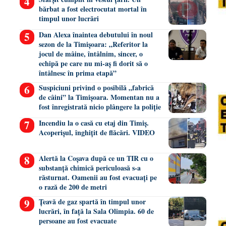
bărbat a fost electrocutat mortal în
timpul unor lucrări
Dan Alexa înaintea debutului în noul
sezon de la Timișoara: „Referitor la
jocul de mâine, întâlnim, sincer, o
echipă pe care nu mi-aș fi dorit să o
întâlnesc în prima etapă”
Suspiciuni privind o posibilă „fabrică
de câini” la Timișoara. Momentan nu a
fost înregistrată nicio plângere la poliție
Incendiu la o casă cu etaj din Timiș.
Acoperișul, înghițit de flăcări. VIDEO
Alertă la Coșava după ce un TIR cu o
substanță chimică periculoasă s-a
răsturnat. Oamenii au fost evacuați pe
o rază de 200 de metri
Țeavă de gaz spartă în timpul unor
lucrări, în față la Sala Olimpia. 60 de
persoane au fost evacuate