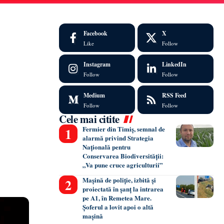
Facebook
X
Like
Follow
Instagram
LinkedIn
Follow
Follow
Medium
RSS Feed
Follow
Follow
Cele mai citite
Fermier din Timiș, semnal de
alarmă privind Strategia
Națională pentru
Conservarea Biodiversității:
„Va pune cruce agriculturii”
Mașină de poliție, izbită și
proiectată în șanț la intrarea
pe A1, în Remetea Mare.
Șoferul a lovit apoi o altă
mașină