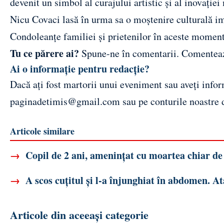
devenit un simbol al curajului artistic și al inovației
Nicu Covaci lasă în urma sa o moștenire culturală im
Condoleanțe familiei și prietenilor în aceste momente
Tu ce părere ai?
Spune-ne în comentarii.
Comentea
Ai o informație pentru redacție?
Dacă ați fost martorii unui eveniment sau aveți inform
paginadetimis@gmail.com
sau pe conturile noastre
Articole similare
→
Copil de 2 ani, amenințat cu moartea chiar de 
→
A scos cuțitul și l-a înjunghiat în abdomen. At
Articole din aceeași categorie