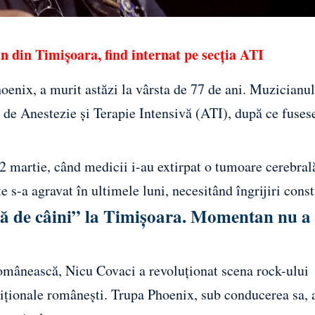
an din Timișoara, find internat pe secția ATI
oenix, a murit astăzi la vârsta de 77 de ani. Muzicianul
a de Anestezie și Terapie Intensivă (ATI), după ce fuses
22 martie, când medicii i-au extirpat o tumoare cerebral
e s-a agravat în ultimele luni, necesitând îngrijiri const
că de câini” la Timișoara. Momentan nu a 
românească, Nicu Covaci a revoluționat scena rock-ului
diționale românești. Trupa Phoenix, sub conducerea sa, 