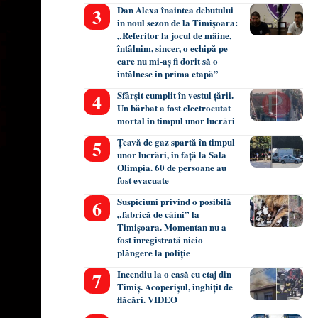
Dan Alexa înaintea debutului
în noul sezon de la Timișoara:
„Referitor la jocul de mâine,
întâlnim, sincer, o echipă pe
care nu mi-aș fi dorit să o
întâlnesc în prima etapă”
Sfârșit cumplit în vestul țării.
Un bărbat a fost electrocutat
mortal în timpul unor lucrări
Țeavă de gaz spartă în timpul
unor lucrări, în față la Sala
Olimpia. 60 de persoane au
fost evacuate
Suspiciuni privind o posibilă
„fabrică de câini” la
Timișoara. Momentan nu a
fost înregistrată nicio
plângere la poliție
Incendiu la o casă cu etaj din
Timiș. Acoperișul, înghițit de
flăcări. VIDEO