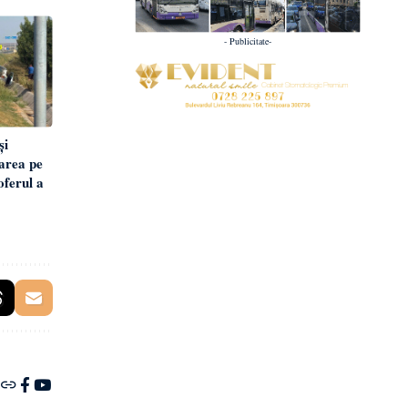
- Publicitate-
și
rarea pe
ferul a