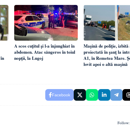
Mașină de poliție, izbită 
A scos cuțitul și l-a înjunghiat în
proiectată în șanț la int
abdomen. Atac sângeros în toiul
 în
A1, în Remetea Mare. Șo
nopții, la Lugoj
lovit apoi o altă mașină
Facebook
Follow: