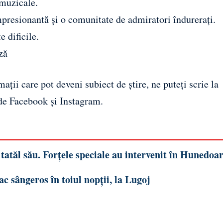
 muzicale.
presionantă și o comunitate de admiratori îndurerați.
 dificile.
ză
ații care pot deveni subiect de știre, ne puteți scrie la
 de
Facebook
și
Instagram
.
tatăl său. Forțele speciale au intervenit în Hunedoa
ac sângeros în toiul nopții, la Lugoj