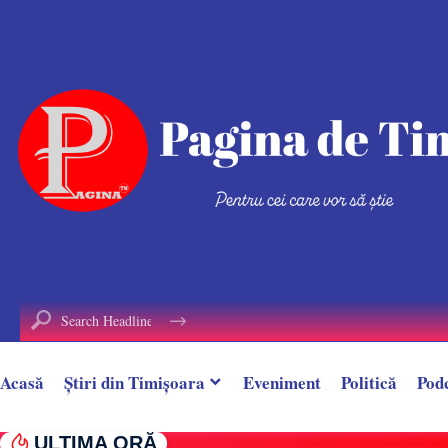
conținut
Acasă
Știri din Timișoara
Eveniment
Politică
Pod
ULTIMA ORĂ
Incendiu la o casă cu etaj din Timiș. Acoperi