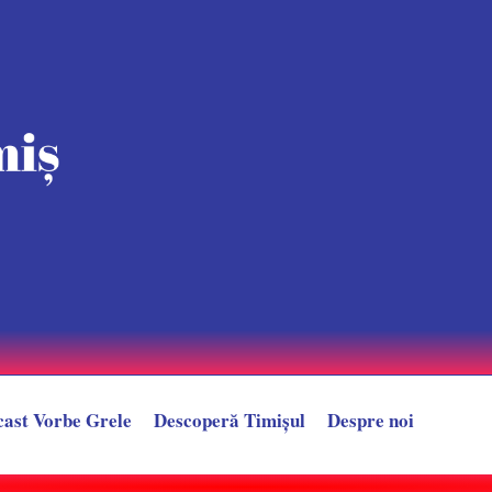
cast Vorbe Grele
Descoperă Timișul
Despre noi
șul, înghițit de flăcări. VIDEO