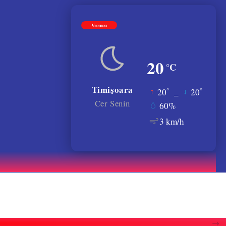
Vremea
20
°C
Timișoara
°
°
20
_
20
Cer Senin
60%
3 km/h