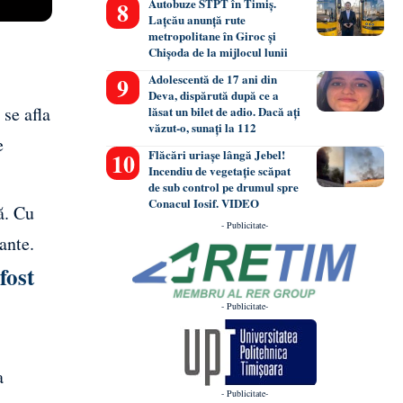
Autobuze STPT în Timiș.
Lațcău anunță rute
metropolitane în Giroc și
Chișoda de la mijlocul lunii
Adolescentă de 17 ani din
Deva, dispărută după ce a
 se afla
lăsat un bilet de adio. Dacă ați
văzut-o, sunați la 112
e
Flăcări uriașe lângă Jebel!
Incendiu de vegetație scăpat
de sub control pe drumul spre
Conacul Iosif. VIDEO
ă. Cu
- Publicitate-
ante.
fost
- Publicitate-
a
- Publicitate-