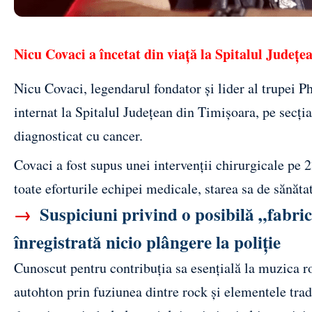
Nicu Covaci a încetat din viață la Spitalul Județe
Nicu Covaci, legendarul fondator și lider al trupei Ph
internat la Spitalul Județean din Timișoara, pe secți
diagnosticat cu cancer.
Covaci a fost supus unei intervenții chirurgicale pe 
toate eforturile echipei medicale, starea sa de sănătat
→
Suspiciuni privind o posibilă „fabri
înregistrată nicio plângere la poliție
Cunoscut pentru contribuția sa esențială la muzica 
autohton prin fuziunea dintre rock și elementele tra