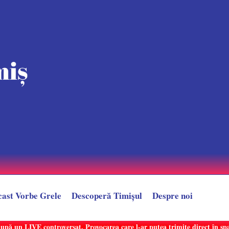
cast Vorbe Grele
Descoperă Timișul
Despre noi
după un LIVE controversat. Provocarea care l-ar putea trimite direct în sp