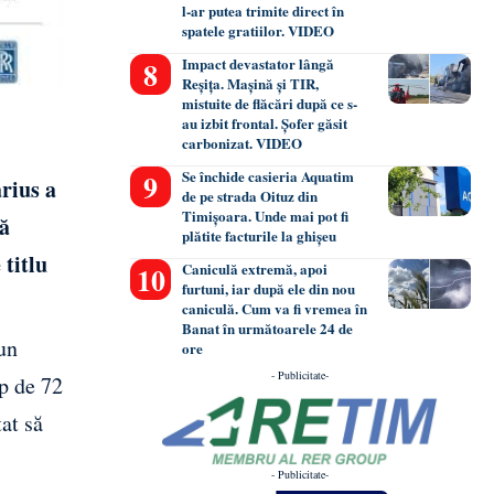
l-ar putea trimite direct în
spatele gratiilor. VIDEO
Impact devastator lângă
Reșița. Mașină și TIR,
mistuite de flăcări după ce s-
au izbit frontal. Șofer găsit
carbonizat. VIDEO
Se închide casieria Aquatim
rius a
de pe strada Oituz din
Timișoara. Unde mai pot fi
ră
plătite facturile la ghișeu
 titlu
Caniculă extremă, apoi
furtuni, iar după ele din nou
caniculă. Cum va fi vremea în
Banat în următoarele 24 de
 un
ore
- Publicitate-
mp de 72
at să
- Publicitate-