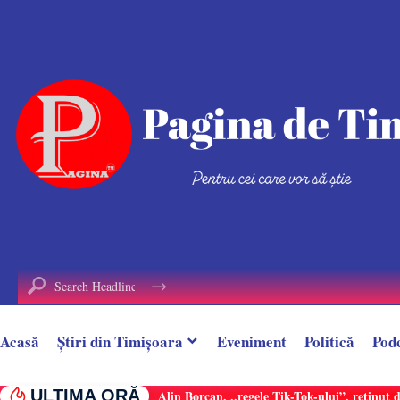
conținut
Acasă
Știri din Timișoara
Eveniment
Politică
Pod
ULTIMA ORĂ
Alin Borcan, ,,regele Tik-Tok-ului”, reținut 