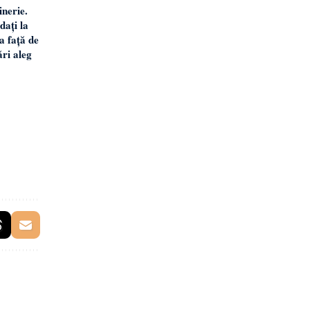
inerie.
ați la
a față de
ări aleg