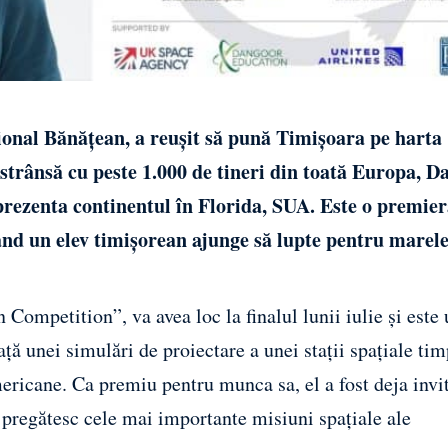
țional Bănățean, a reușit să pună Timișoara pe harta
strânsă cu peste 1.000 de tineri din toată Europa, Da
 reprezenta continentul în Florida, SUA. Este o premie
ând un elev timișorean ajunge să lupte pentru marele
Competition”, va avea loc la finalul lunii iulie și este
ață unei simulări de proiectare a unei stații spațiale ti
mericane. Ca premiu pentru munca sa, el a fost deja invit
regătesc cele mai importante misiuni spațiale ale