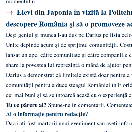
momentului.
→
Elevi din Japonia în vizită la Polite
descopere România și să o promoveze a
Deși geniul și munca l-au dus pe Darius pe lista celo
Unite depinde acum și de sprijinul comunității. Costur
lansat un apel către comunitate și către companiile 
share la povestea lui reprezintă o mână de ajutor pent
Darius a demonstrat că limitele există doar pentru a f
comunității pentru a duce steagul României în Florida
cei mai buni și să se întoarcă acasă cu o experiență c
Tu ce părere ai?
Spune-ne în comentarii.
Comentea
Ai o informație pentru redacție?
Dacă ați fost martorii unui eveniment sau aveți inform