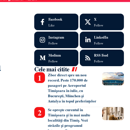
Facebook
X
Like
Follow
Instagram
LinkedIn
Follow
Follow
Medium
RSS Feed
a
Follow
Follow
Cele mai citite
Zbor direct spre un nou
record. Peste 170.000 de
pasageri pe Aeroportul
Timișoara în iulie, cu
București, München și
Antalya în topul preferințelor
Se oprește curentul în
Timișoara și în mai multe
localități din Timiș. Vezi
străzile și programul