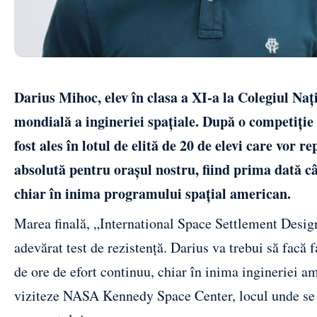
Darius Mihoc, elev în clasa a XI-a la Colegiul Na
mondială a ingineriei spațiale. După o competiție 
fost ales în lotul de elită de 20 de elevi care vor
absolută pentru orașul nostru, fiind prima dată c
chiar în inima programului spațial american.
Marea finală, „International Space Settlement Design 
adevărat test de rezistență. Darius va trebui să facă f
de ore de efort continuu, chiar în inima ingineriei a
viziteze NASA Kennedy Space Center, locul unde se p