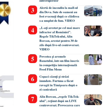
întreruperilor
Alertă de incendiu la mall-ul
din Deva. Sute de oameni au
fost evacuați după ce clădirea
s-a umplut de fum. VIDEO
„L-ați arestat pe cel mai mare
infractor al României”.
Regele TikTok-ului, Alin
Borcan, arestat pentru 30 de
zile după live-ul controversat.
VIDEO
Povestea și aromele
Banatului, într-un film înscris
în competiția internațională
Food Film Menu
Copaci căzuți și străzi
inundate. Furtuna a făcut
ravagii în Timișoara după o
zi caniculară
Alin Borcan, ,,regele Tik-Tok-
ului”, reținut după un LIVE
controversat. Provocarea care