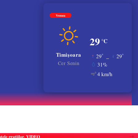
Vremea
29
°C
Timișoara
°
°
29
_
29
Cer Senin
31%
4 km/h
atele gratiilor. VIDEO