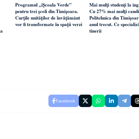
Programul „iȘcoala Verde”
Mai mulți studenți la ing
pentru trei școli din Timișoara.
Cu 27% mai mulți candid
Curțile unităților de învățământ
Politehnica din Timișoar
vor fi transformate în spații verzi
anul trecut. Ce specializ
tinerii
la
Facebook