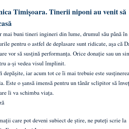
hnica Timișoara. Tinerii niponi au venit să
casă
r mai buni tineri ingineri din lume, drumul său până în 
ile pentru o astfel de deplasare sunt ridicate, așa că D
care vor să susțină performanța. Orice donație sau un s
ru a-și vedea visul împlinit.
i depășite, iar acum tot ce îi mai trebuie este susținere
. Este o șansă imensă pentru un tânăr sclipitor să înveț
are îi va schimba viața.
ză
ații care pot deveni subiect de știre, ne puteți scrie la