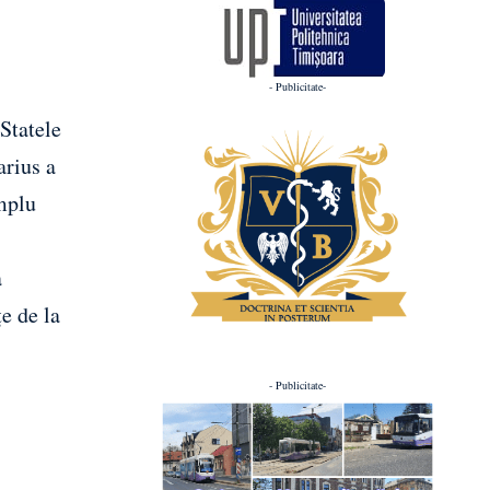
- Publicitate-
Statele
arius a
implu
a
e de la
- Publicitate-