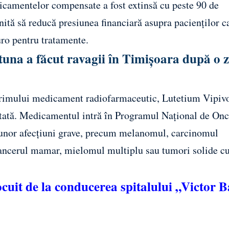
edicamentelor compensate a fost extinsă cu peste 90 de
ită să reducă presiunea financiară asupra pacienților ca
uro pentru tratamente.
tuna a făcut ravagii în Timișoara după o z
 primului medicament radiofarmaceutic, Lutetium Vipiv
ostată. Medicamentul intră în Programul Național de Onc
ui unor afecțiuni grave, precum melanomul, carcinomul
cancerul mamar, mielomul multiplu sau tumori solide c
cuit de la conducerea spitalului „Victor 