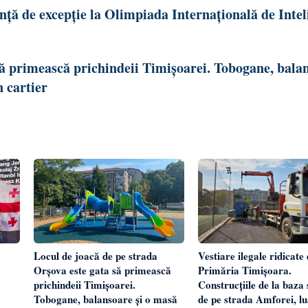
ă de excepție la Olimpiada Internațională de Intel
să primească prichindeii Timișoarei. Tobogane, bala
n cartier
Vestiare ilegale ridicate
Locul de joacă de pe strada
Primăria Timișoara.
Orșova este gata să primească
Construcțiile de la baza
prichindeii Timișoarei.
de pe strada Amforei, lu
Tobogane, balansoare și o masă