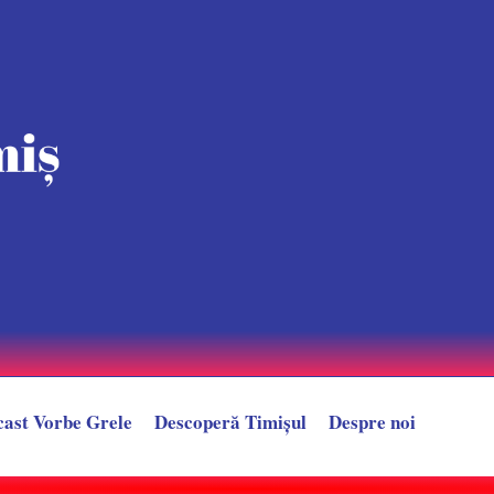
cast Vorbe Grele
Descoperă Timișul
Despre noi
după un LIVE controversat. Provocarea care l-ar putea trimite direct în sp