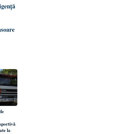
igență
nsoare
 de
 sportivă
ate la