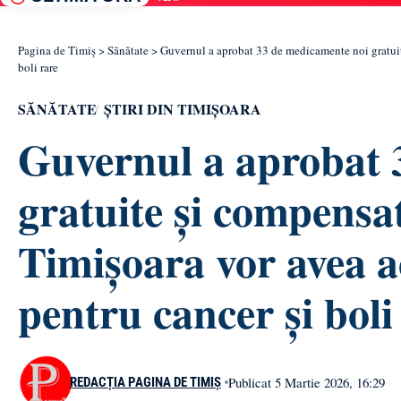
Pagina de Timiș
>
Sănătate
>
Guvernul a aprobat 33 de medicamente noi gratuite
boli rare
SĂNĂTATE
ȘTIRI DIN TIMIȘOARA
Guvernul a aprobat 
gratuite și compensat
Timișoara vor avea a
pentru cancer și boli
Publicat 5 Martie 2026, 16:29
REDACȚIA PAGINA DE TIMIȘ