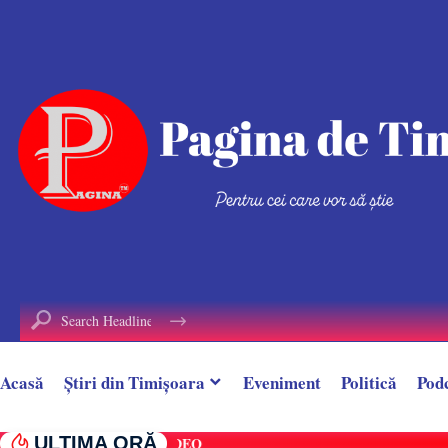
conținut
Acasă
Știri din Timișoara
Eveniment
Politică
Pod
ULTIMA ORĂ
Alin Borcan, ,,regele Tik-Tok-ului”, reținut 