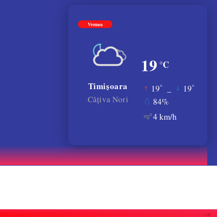
Vremea
19
°C
Timișoara
°
°
19
_
19
Câțiva Nori
84%
4 km/h
atele gratiilor. VIDEO