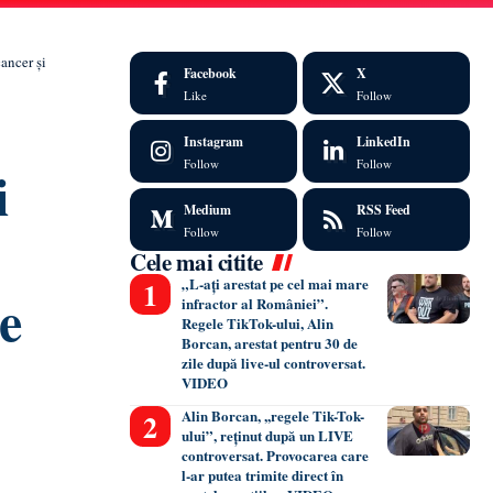
ancer și
Facebook
X
Like
Follow
Instagram
LinkedIn
Follow
Follow
i
Medium
RSS Feed
Follow
Follow
Cele mai citite
„L-ați arestat pe cel mai mare
e
infractor al României”.
Regele TikTok-ului, Alin
Borcan, arestat pentru 30 de
zile după live-ul controversat.
VIDEO
Alin Borcan, ,,regele Tik-Tok-
ului”, reținut după un LIVE
controversat. Provocarea care
l-ar putea trimite direct în