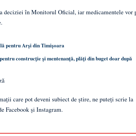
ea deciziei în Monitorul Oficial, iar medicamentele vor p
.
ală pentru Arși din Timișoara
pentru construcție și mentenanță, plăți din buget doar după
ză
ații care pot deveni subiect de știre, ne puteți scrie la
 de
Facebook
și
Instagram
.