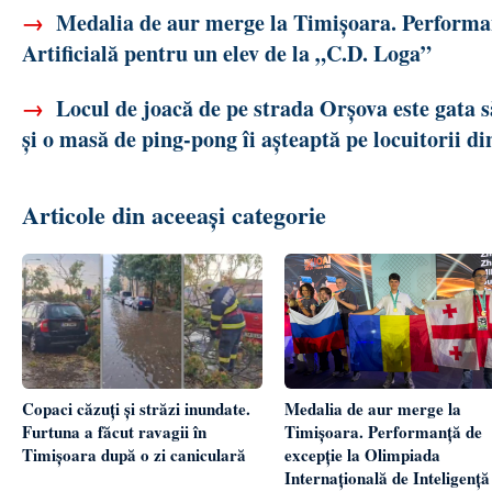
→
Medalia de aur merge la Timișoara. Performanț
Artificială pentru un elev de la „C.D. Loga”
→
Locul de joacă de pe strada Orșova este gata 
și o masă de ping-pong îi așteaptă pe locuitorii di
Articole din aceeași categorie
Copaci căzuți și străzi inundate.
Medalia de aur merge la
Furtuna a făcut ravagii în
Timișoara. Performanță de
Timișoara după o zi caniculară
excepție la Olimpiada
Internațională de Inteligență