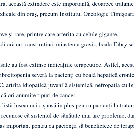
oara, această extindere este importantă, deoarece tratame
dicale din oraș, precum Institutul Oncologic Timișoara
ve și rare, printre care arterita cu celule gigante,
itară cu transtiretină, miastenia gravis, boala Fabry s
e au fost extinse indicațiile terapeutice. Astfel, aces
ombocitopenia severă la pacienți cu boală hepatică cronic
artrita idiopatică juvenilă sistemică, nefropatia cu I
ică ori anumite tipuri de cancer.
 listă înseamnă o șansă în plus pentru pacienți la trata
ii recunosc că sistemul de sănătate mai are probleme, da
as important pentru ca pacienții să beneficieze de terap