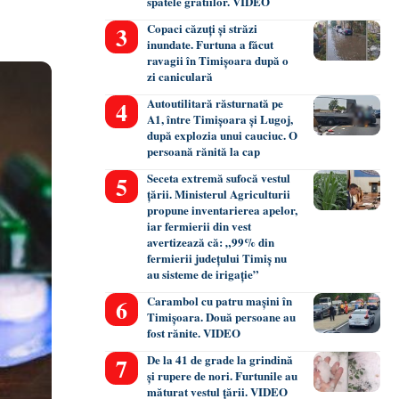
spatele gratiilor. VIDEO
Copaci căzuți și străzi
inundate. Furtuna a făcut
ravagii în Timișoara după o
zi caniculară
Autoutilitară răsturnată pe
A1, între Timișoara și Lugoj,
după explozia unui cauciuc. O
persoană rănită la cap
Seceta extremă sufocă vestul
țării. Ministerul Agriculturii
propune inventarierea apelor,
iar fermierii din vest
avertizează că: „99% din
fermierii județului Timiș nu
au sisteme de irigație”
Carambol cu patru mașini în
Timișoara. Două persoane au
fost rănite. VIDEO
De la 41 de grade la grindină
și rupere de nori. Furtunile au
măturat vestul țării. VIDEO