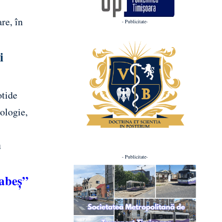
re, în
- Publicitate-
i
otide
ologie,
u
- Publicitate-
Babeș”