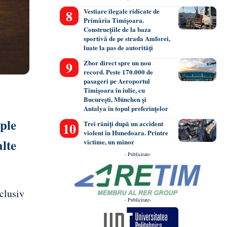
Vestiare ilegale ridicate de
Primăria Timișoara.
Construcțiile de la baza
sportivă de pe strada Amforei,
luate la pas de autorități
Zbor direct spre un nou
record. Peste 170.000 de
pasageri pe Aeroportul
Timișoara în iulie, cu
București, München și
Antalya în topul preferințelor
ple
Trei răniți după un accident
violent în Hunedoara. Printre
alte
victime, un minor
- Publicitate-
clusiv
- Publicitate-