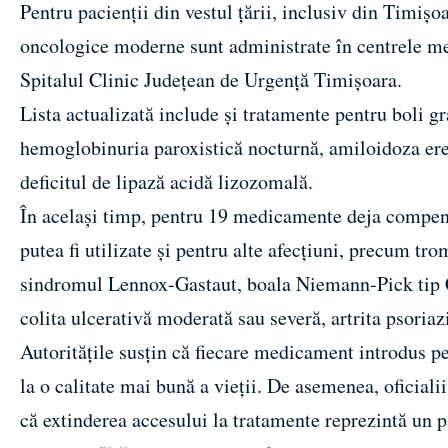
Pentru pacienții din vestul țării, inclusiv din Timiș
oncologice moderne sunt administrate în centrele me
Spitalul Clinic Județean de Urgență Timișoara.
Lista actualizată include și tratamente pentru boli gra
hemoglobinuria paroxistică nocturnă, amiloidoza ered
deficitul de lipază acidă lizozomală.
În același timp, pentru 19 medicamente deja compensat
putea fi utilizate și pentru alte afecțiuni, precum tr
sindromul Lennox-Gastaut, boala Niemann-Pick tip C, 
colita ulcerativă moderată sau severă, artrita psoriaz
Autoritățile susțin că fiecare medicament introdus pe
la o calitate mai bună a vieții. De asemenea, oficial
că extinderea accesului la tratamente reprezintă un p