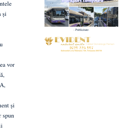
ntele
 și
- Publicitate-
au
tea vor
ă,
gA,
ment și
r spun
ii