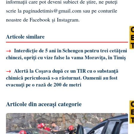
informații care pot deveni subiect de știre, ne puteți
scrie la
paginadetimis@gmail.com
sau pe conturile
noastre de
Facebook
și
Instagram
.
Articole similare
→
Interdicție de 5 ani în Schengen pentru trei cetățeni
chinezi, opriți cu vize false la vama Moravița, în Timiș
→
Alertă la Coșava după ce un TIR cu o substanță
chimică periculoasă s-a răsturnat. Oamenii au fost
evacuați pe o rază de 200 de metri
Articole din aceeași categorie