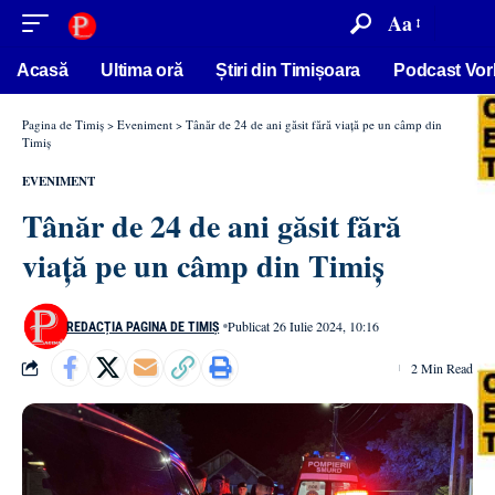
conținut
Aa
Acasă
Ultima oră
Știri din Timișoara
Podcast Vor
Pagina de Timiș
>
Eveniment
>
Tânăr de 24 de ani găsit fără viață pe un câmp din
Timiș
EVENIMENT
Tânăr de 24 de ani găsit fără
viață pe un câmp din Timiș
Publicat 26 Iulie 2024, 10:16
REDACȚIA PAGINA DE TIMIȘ
2 Min Read