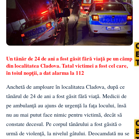
Un tânăr de 24 de ani a fost găsit fără viață pe un câmp
din localitatea Cladova. Tatal victimei a fost cel care,
în toiul nopții, a dat alarma la 112
Anchetă de amploare în localitatea Cladova, după ce
tânărul de 24 de ani a fost găsit fără viață. Medicii de
pe ambulanță au ajuns de urgență la fața locului, însă
nu au mai putut face nimic pentru victimă, decât să
constate decesul. Pe corpul tânărului a fost găsită o
urmă de violență, la nivelul gâtului. Deocamdată nu se