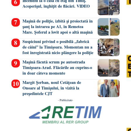
Incendiu la o casă cu etaj din Timiș.
Acoperișul, înghițit de flăcări. VIDEO
Mașină de poliție, izbită și proiectată în
șanț la intrarea pe A1, în Remetea
Mare. Șoferul a lovit apoi o altă mașină
Suspiciuni privind o posibilă „fabrică
de câini” la Timișoara. Momentan nu a
fost înregistrată nicio plângere la poliție
Mașină făcută scrum pe autostrada
Timișoara-Arad. Flăcările au cuprins-o
în doar câteva momente
Margit Șerban, noul Cetățean de
Onoare al Timișului, în vizită la
președintele CJT
- Publicitate-