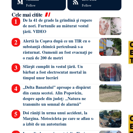
Follow
Follow
Cele mai citite
De la 41 de grade la grindină și rupere
de nori. Furtunile au măturat vestul
țării. VIDEO
Alertă la Coșava după ce un TIR cu o
substanță chimică periculoasă s-a
răsturnat. Oamenii au fost evacuați pe
o rază de 200 de metri
Sfârșit cumplit în vestul țării. Un
bărbat a fost electrocutat mortal în
timpul unor lucrări
„Delta Banatului” aproape a dispărut
din cauza secetei. Alin Popoviciu,
despre apele din județ: ,,Natura ne
transmite un semnal de alarmă”
Doi răniți în urma unui accident, la
Margina. Motocicleta pe care se aflau s-
a izbit de un autoturism