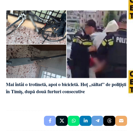
Mai întâi o trotinetă, apoi o bicicletă. Hoț „săltat” de polițiști
în Timiș, după două furturi consecutive