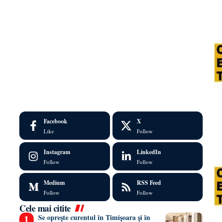
Facebook
X
Like
Follow
Instagram
LinkedIn
Follow
Follow
Medium
RSS Feed
Follow
Follow
Cele mai citite
Se oprește curentul în Timișoara și în