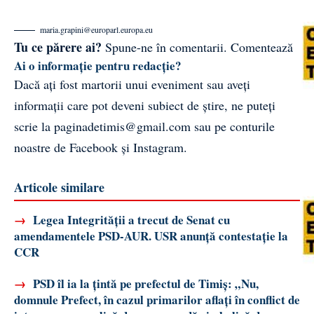
maria.grapini@europarl.europa.eu
Tu ce părere ai?
Spune-ne în comentarii.
Comentează
Ai o informație pentru redacție?
Dacă ați fost martorii unui eveniment sau aveți
informații care pot deveni subiect de știre, ne puteți
scrie la
paginadetimis@gmail.com
sau pe conturile
noastre de
Facebook
și
Instagram
.
Articole similare
→
Legea Integrității a trecut de Senat cu
amendamentele PSD-AUR. USR anunță contestație la
CCR
→
PSD îl ia la țintă pe prefectul de Timiș: „Nu,
domnule Prefect, în cazul primarilor aflați în conflict de