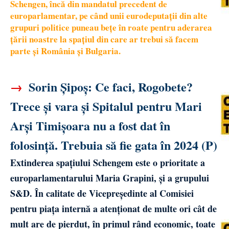
Schengen, încă din mandatul precedent de
europarlamentar, pe când unii eurodeputații din alte
grupuri politice puneau bețe în roate pentru aderarea
țării noastre la spațiul din care ar trebui să facem
parte și România și Bulgaria.
→
Sorin Șipoș: Ce faci, Rogobete?
Trece și vara și Spitalul pentru Mari
Arși Timișoara nu a fost dat în
folosință. Trebuia să fie gata în 2024 (P)
Extinderea spațiului Schengem este o prioritate a
europarlamentarului Maria Grapini, și a grupului
S&D. În calitate de Vicepreședinte al Comisiei
pentru piața internă a atenționat de multe ori cât de
mult are de pierdut, în primul rând economic, toate