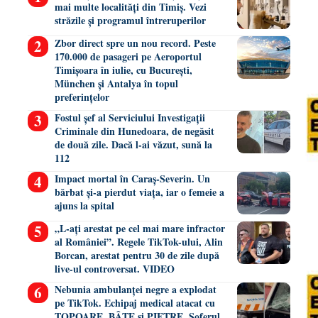
mai multe localități din Timiș. Vezi
străzile și programul întreruperilor
Zbor direct spre un nou record. Peste
170.000 de pasageri pe Aeroportul
Timișoara în iulie, cu București,
München și Antalya în topul
preferințelor
Fostul șef al Serviciului Investigații
Criminale din Hunedoara, de negăsit
de două zile. Dacă l-ai văzut, sună la
112
Impact mortal în Caraș-Severin. Un
bărbat și-a pierdut viața, iar o femeie a
ajuns la spital
„L-ați arestat pe cel mai mare infractor
al României”. Regele TikTok-ului, Alin
Borcan, arestat pentru 30 de zile după
live-ul controversat. VIDEO
Nebunia ambulanței negre a explodat
pe TikTok. Echipaj medical atacat cu
TOPOARE, BÂTE și PIETRE. Șoferul,