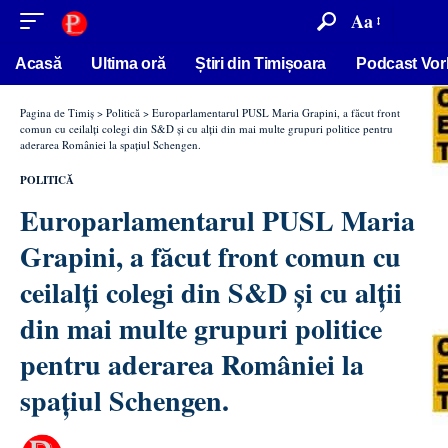
conținut
Aa
Acasă
Ultima oră
Știri din Timișoara
Podcast Vor
Pagina de Timiș
>
Politică
>
Europarlamentarul PUSL Maria Grapini, a făcut front
comun cu ceilalți colegi din S&D și cu alții din mai multe grupuri politice pentru
aderarea României la spațiul Schengen.
POLITICĂ
Europarlamentarul PUSL Maria
Grapini, a făcut front comun cu
ceilalți colegi din S&D și cu alții
din mai multe grupuri politice
pentru aderarea României la
spațiul Schengen.