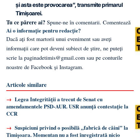
și asta este provocarea”, transmite primarul
Timișoarei.
Tu ce părere ai?
Spune-ne în comentarii.
Comentează
Ai o informație pentru redacție?
Dacă ați fost martorii unui eveniment sau aveți
informații care pot deveni subiect de știre, ne puteți
scrie la
paginadetimis@gmail.com
sau pe conturile
noastre de
Facebook
și
Instagram
.
Articole similare
→
Legea Integrității a trecut de Senat cu
amendamentele PSD-AUR. USR anunță contestație la
CCR
→
Suspiciuni privind o posibilă „fabrică de câini” la
Timișoara. Momentan nu a fost înregistrată nicio