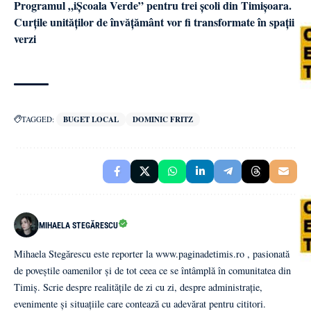
Programul „iȘcoala Verde” pentru trei școli din Timișoara.
Curțile unităților de învățământ vor fi transformate în spații
verzi
TAGGED:
BUGET LOCAL
DOMINIC FRITZ
MIHAELA STEGĂRESCU
Mihaela Stegărescu este reporter la www.paginadetimis.ro , pasionată
de poveștile oamenilor și de tot ceea ce se întâmplă în comunitatea din
Timiș. Scrie despre realitățile de zi cu zi, despre administrație,
evenimente și situațiile care contează cu adevărat pentru cititori.