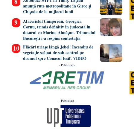
Autobuze STPT în Timiș. Lațcău
anunță rute metropolitane în Giroc și
Chișoda de la mijlocul lunii
Afaceristul timișorean, Georgică
Cornu, trimis definitiv în judecată în
dosarul cu Marina Almășan. Tribunalul
București i-a respins contestația
Flăcări uriașe lângă Jebel! Incendiu de
vegetație scăpat de sub control pe
drumul spre Conacul Iosif. VIDEO
- Publicitate-
- Publicitate-