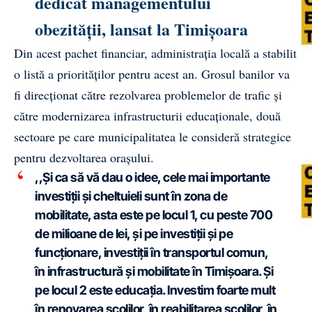
dedicat managementului
obezității, lansat la Timișoara
Din acest pachet financiar, administrația locală a stabilit
o listă a priorităților pentru acest an. Grosul banilor va
fi direcționat către rezolvarea problemelor de trafic și
către modernizarea infrastructurii educaționale, două
sectoare pe care municipalitatea le consideră strategice
pentru dezvoltarea orașului.
,,Și ca să vă dau o idee, cele mai importante
investiții și cheltuieli sunt în zona de
mobilitate, asta este pe locul 1, cu peste 700
de milioane de lei, și pe investiții și pe
funcționare, investiții în transportul comun,
în infrastructură și mobilitate în Timișoara. Și
pe locul 2 este educația. Investim foarte mult
în renovarea școlilor, în reabilitarea școlilor, în