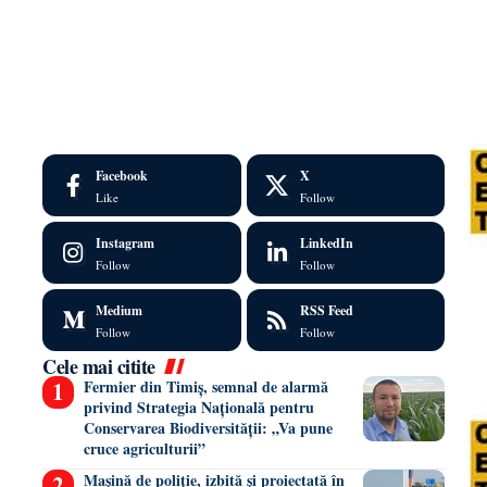
Facebook
X
Like
Follow
Instagram
LinkedIn
Follow
Follow
Medium
RSS Feed
Follow
Follow
Cele mai citite
Fermier din Timiș, semnal de alarmă
privind Strategia Națională pentru
Conservarea Biodiversității: „Va pune
cruce agriculturii”
Mașină de poliție, izbită și proiectată în