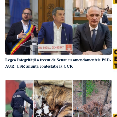
Legea Integrității a trecut de Senat cu amendamentele PSD-
AUR. USR anunță contestație la CCR