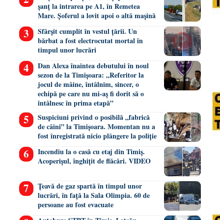
șanț la intrarea pe A1, în Remetea
Mare. Șoferul a lovit apoi o altă mașină
Sfârșit cumplit în vestul țării. Un
bărbat a fost electrocutat mortal în
timpul unor lucrări
Dan Alexa înaintea debutului în noul
sezon de la Timișoara: „Referitor la
jocul de mâine, întâlnim, sincer, o
echipă pe care nu mi-aș fi dorit să o
întâlnesc în prima etapă”
Suspiciuni privind o posibilă „fabrică
de câini” la Timișoara. Momentan nu a
fost înregistrată nicio plângere la poliție
Incendiu la o casă cu etaj din Timiș.
Acoperișul, înghițit de flăcări. VIDEO
Țeavă de gaz spartă în timpul unor
lucrări, în față la Sala Olimpia. 60 de
persoane au fost evacuate