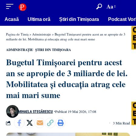
conținut
Aa
Acasă
Ultima oră
Știri din Timișoara
Podcast Vor
Pagina de Timiș
>
Administrație
>
Bugetul Timișoarei pentru acest an se apropie de 3
miliarde de lei. Mobilitatea și educația atrag cele mai mari sume
ADMINISTRAȚIE
ȘTIRI DIN TIMIȘOARA
Bugetul Timișoarei pentru acest
an se apropie de 3 miliarde de lei.
Mobilitatea și educația atrag cele
mai mari sume
Publicat 19 Mai 2026, 17:08
MIHAELA STEGĂRESCU
3 Min Read